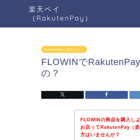
楽天ペイ
（RakutenPay）
RakutenPay（楽天ペイ）
FLOWINでRakute
の？
FLOWINの商品を購入し
お店ってRakutenPa
方はいませんか？