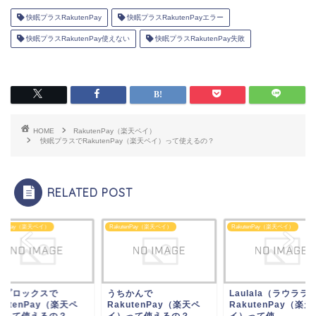
快眠プラスRakutenPay
快眠プラスRakutenPayエラー
快眠プラスRakutenPay使えない
快眠プラスRakutenPay失敗
HOME
RakutenPay（楽天ペイ）
快眠プラスでRakutenPay（楽天ペイ）って使えるの？
RELATED POST
utenPay（楽天ペイ）
RakutenPay（楽天ペイ）
RakutenPay（楽天ペイ）
ちかんで
Laulala（ラウララ）で
クラプロックスで
kutenPay（楽天ペ
RakutenPay（楽天ペ
RakutenPay（楽天
）って使えるの？
イ）って使...
イ）って使えるの？