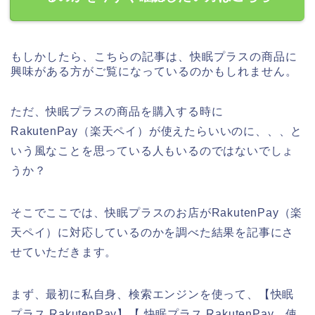
もしかしたら、こちらの記事は、快眠プラスの商品に
興味がある方がご覧になっているのかもしれません。
ただ、快眠プラスの商品を購入する時に
RakutenPay（楽天ペイ）が使えたらいいのに、、、と
いう風なことを思っている人もいるのではないでしょ
うか？
そこでここでは、快眠プラスのお店がRakutenPay（楽
天ペイ）に対応しているのかを調べた結果を記事にさ
せていただきます。
まず、最初に私自身、検索エンジンを使って、【快眠
プラス RakutenPay】【 快眠プラス RakutenPay 使