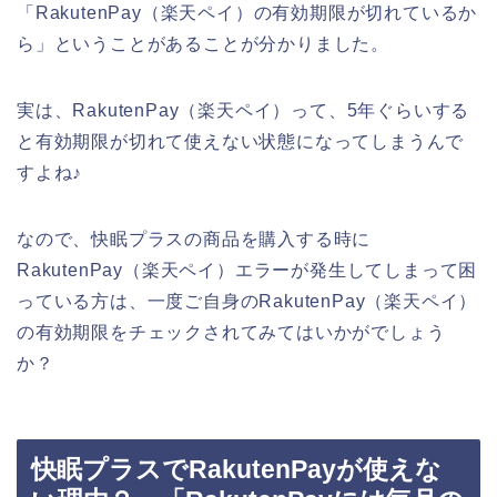
「RakutenPay（楽天ペイ）の有効期限が切れているか
ら」ということがあることが分かりました。
実は、RakutenPay（楽天ペイ）って、5年ぐらいする
と有効期限が切れて使えない状態になってしまうんで
すよね♪
なので、快眠プラスの商品を購入する時に
RakutenPay（楽天ペイ）エラーが発生してしまって困
っている方は、一度ご自身のRakutenPay（楽天ペイ）
の有効期限をチェックされてみてはいかがでしょう
か？
快眠プラスでRakutenPayが使えな