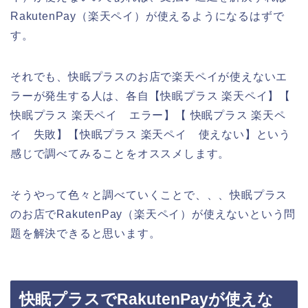
RakutenPay（楽天ペイ）が使えるようになるはずで
す。
それでも、快眠プラスのお店で楽天ペイが使えないエ
ラーが発生する人は、各自【快眠プラス 楽天ペイ】【
快眠プラス 楽天ペイ エラー】【 快眠プラス 楽天ペ
イ 失敗】【快眠プラス 楽天ペイ 使えない】という
感じで調べてみることをオススメします。
そうやって色々と調べていくことで、、、快眠プラス
のお店でRakutenPay（楽天ペイ）が使えないという問
題を解決できると思います。
快眠プラスでRakutenPayが使えな