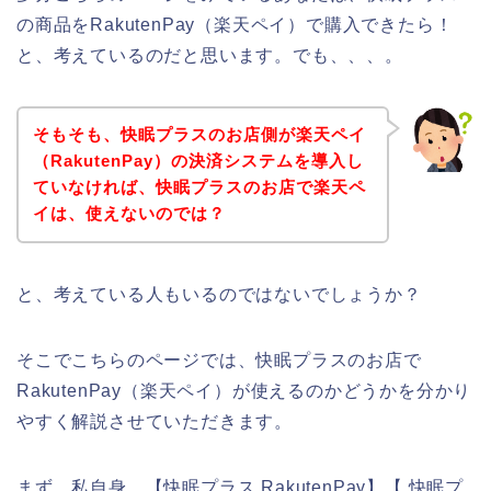
の商品をRakutenPay（楽天ペイ）で購入できたら！
と、考えているのだと思います。でも、、、。
そもそも、快眠プラスのお店側が楽天ペイ
（RakutenPay）の決済システムを導入し
ていなければ、快眠プラスのお店で楽天ペ
イは、使えないのでは？
と、考えている人もいるのではないでしょうか？
そこでこちらのページでは、快眠プラスのお店で
RakutenPay（楽天ペイ）が使えるのかどうかを分かり
やすく解説させていただきます。
まず、私自身、【快眠プラス RakutenPay】【 快眠プ