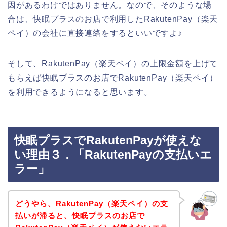
因があるわけではありません。なので、そのような場
合は、快眠プラスのお店で利用したRakutenPay（楽天
ペイ）の会社に直接連絡をするといいですよ♪
そして、RakutenPay（楽天ペイ）の上限金額を上げて
もらえば快眠プラスのお店でRakutenPay（楽天ペイ）
を利用できるようになると思います。
快眠プラスでRakutenPayが使えな
い理由３．「RakutenPayの支払いエ
ラー」
どうやら、RakutenPay（楽天ペイ）の支
払いが滞ると、快眠プラスのお店で