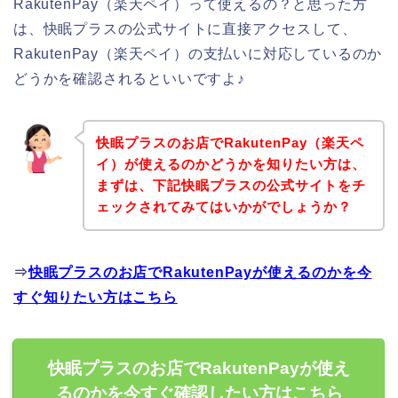
RakutenPay（楽天ペイ）って使えるの？と思った方
は、快眠プラスの公式サイトに直接アクセスして、
RakutenPay（楽天ペイ）の支払いに対応しているのか
どうかを確認されるといいですよ♪
快眠プラスのお店でRakutenPay（楽天ペ
イ）が使えるのかどうかを知りたい方は、
まずは、下記快眠プラスの公式サイトをチ
ェックされてみてはいかがでしょうか？
⇒
快眠プラスのお店でRakutenPayが使えるのかを今
すぐ知りたい方はこちら
快眠プラスのお店でRakutenPayが使え
るのかを今すぐ確認したい方はこちら