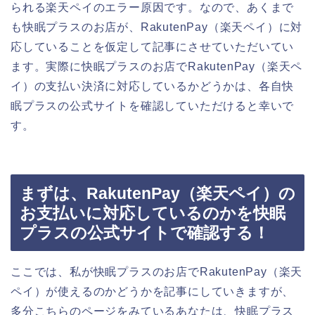
られる楽天ペイのエラー原因です。なので、あくまで
も快眠プラスのお店が、RakutenPay（楽天ペイ）に対
応していることを仮定して記事にさせていただいてい
ます。実際に快眠プラスのお店でRakutenPay（楽天ペ
イ）の支払い決済に対応しているかどうかは、各自快
眠プラスの公式サイトを確認していただけると幸いで
す。
まずは、RakutenPay（楽天ペイ）の
お支払いに対応しているのかを快眠
プラスの公式サイトで確認する！
ここでは、私が快眠プラスのお店でRakutenPay（楽天
ペイ）が使えるのかどうかを記事にしていきますが、
多分こちらのページをみているあなたは、快眠プラス