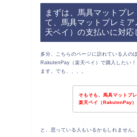
まずは、馬具マットプレ
て、馬具マットプレミアムE
天ペイ）の支払いに対応
多分、こちらのページに訪れている人のほ
RakutenPay（楽天ペイ）で購入し
ます。でも、、、。
そもそも、馬具マットプレ
楽天ペイ（RakutenPa
と、思っている人もいるかもしれません