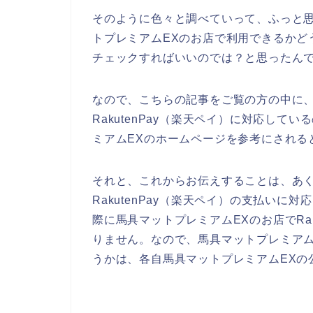
そのように色々と調べていって、ふっと思っ
トプレミアムEXのお店で利用できるかど
チェックすればいいのでは？と思ったん
なので、こちらの記事をご覧の方の中に、
RakutenPay（楽天ペイ）に対応し
ミアムEXのホームページを参考にされる
それと、これからお伝えすることは、あく
RakutenPay（楽天ペイ）の支払い
際に馬具マットプレミアムEXのお店でRak
りません。なので、馬具マットプレミアム
うかは、各自馬具マットプレミアムEXの