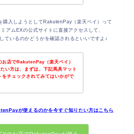
入しようとしてRakutenPay（楽天ペイ）って
ミアムEXの公式サイトに直接アクセスして、
対応しているのかどうかを確認されるといいですよ♪
お店でRakutenPay（楽天ペイ）
りたい方は、まずは、下記馬具マット
トをチェックされてみてはいかがで
utenPayが使えるのかを今すぐ知りたい方はこちら