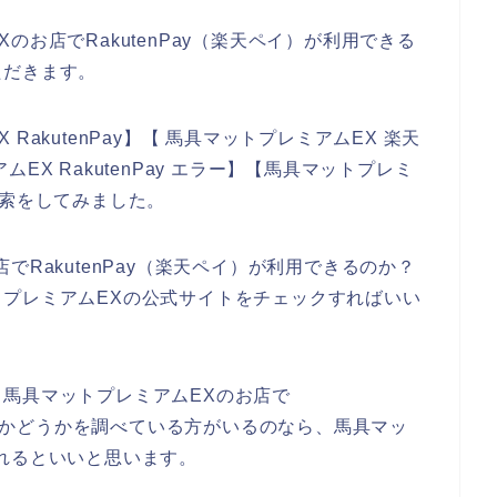
お店でRakutenPay（楽天ペイ）が利用できる
ただきます。
akutenPay】【 馬具マットプレミアムEX 楽天
X RakutenPay エラー】【馬具マットプレミ
検索をしてみました。
RakutenPay（楽天ペイ）が利用できるのか？
プレミアムEXの公式サイトをチェックすればいい
馬具マットプレミアムEXのお店で
能なのかどうかを調べている方がいるのなら、馬具マッ
れるといいと思います。