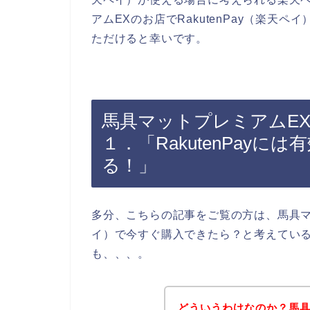
アムEXのお店でRakutenPay（楽天
ただけると幸いです。
馬具マットプレミアムEXで
１．「RakutenPay
る！」
多分、こちらの記事をご覧の方は、馬具マット
イ）で今すぐ購入できたら？と考えてい
も、、、。
どういうわけなのか？馬具