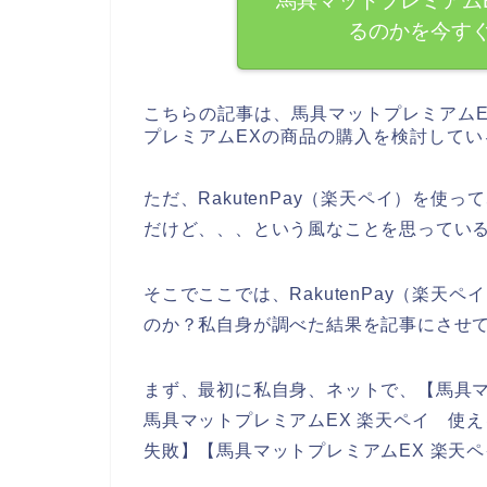
馬具マットプレミアムEX
るのかを今す
こちらの記事は、馬具マットプレミアム
プレミアムEXの商品の購入を検討して
ただ、RakutenPay（楽天ペイ）を使
だけど、、、という風なことを思ってい
そこでここでは、RakutenPay（楽天
のか？私自身が調べた結果を記事にさせ
まず、最初に私自身、ネットで、【馬具マット
馬具マットプレミアムEX 楽天ペイ 使えるの
失敗】【馬具マットプレミアムEX 楽天