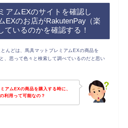
ミアムEXのサイトを確認し
Xのお店がRakutenPay（楽
しているのかを確認する！
とんどは、馬具マットプレミアムEXの商品を
たい！と、思って色々と検索して調べているのだと思い
ミアムEXの商品を購入する時に、
y）の利用って可能なの？
。