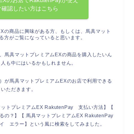
のお店でRakutenPayが使え
ぐ確認したい方はこちら
EXの商品に興味がある方、もしくは、馬具マット
いる方がご覧になっていると思います。
って、馬具マットプレミアムEXの商品を購入したいん
る人も中にはいるかもしれません。
ペイ）が馬具マットプレミアムEXのお店で利用できる
ていただきます。
プレミアムEX RakutenPay 支払い方法】【
？】【 馬具マットプレミアムEX RakutenPay
ペイ エラー】という風に検索をしてみました。