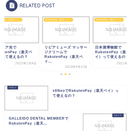
RELATED POST
utenPay（楽天ペイ）
RakutenPay（楽天ペイ）
RakutenPay（楽天ペイ）
ピアミューズ マッサー
日本酒博物館で
セキュア光で
クリームで
RakutenPay（楽天ペ
RakutenPay（楽天
kutenPay（楽天ペ
イ）って使えるの？
イ）って使えるの？
.
2022年3月3日
2022年2
2020年9月21日
v6NeoでRakutenPay（楽天ペイ）っ
て使えるの？
GALLEIDO DENTAL MEMBERで
RakutenPay（楽天...