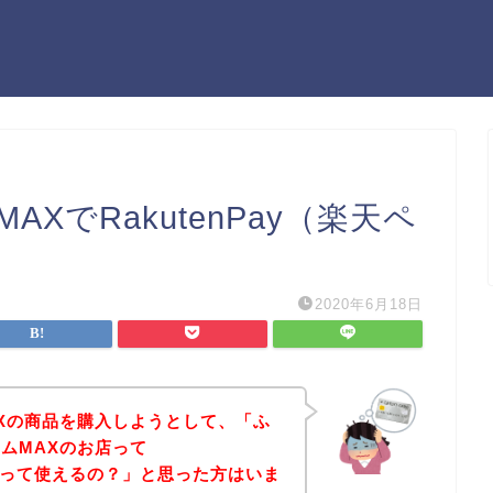
XでRakutenPay（楽天ペ
2020年6月18日
Xの商品を購入しようとして、「ふ
ムMAXのお店って
ペイ）って使えるの？」と思った方はいま